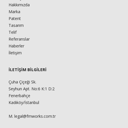
Hakkımızda
Marka
Patent
Tasarım
Telif
Referanslar
Haberler
İletişim
İLETİŞİM BİLGİLERİ
Çuha Çiçeği Sk.
Seyhun Apt. No:6 K:1 D:2
Fenerbahçe
Kadıköy/İstanbul
M.
legal@fmworks.com.tr